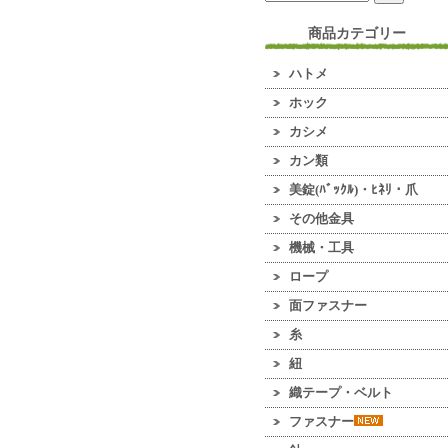
商品カテゴリー
ハトメ
ホック
カシメ
カン類
美錠(ﾊﾞｯｸﾙ)・ﾋﾈﾘ・爪
その他金具
機械・工具
ロープ
面ファスナー
糸
紐
織テープ・ベルト
ファスナー