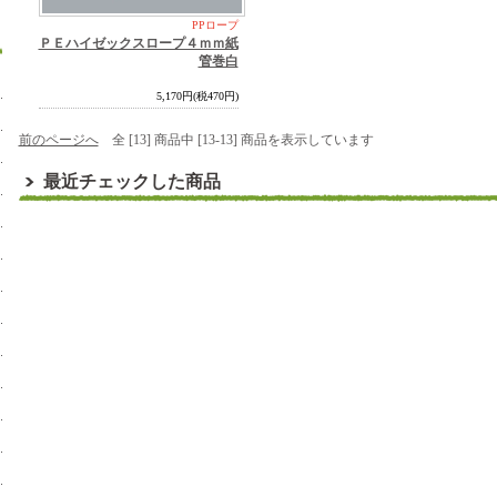
PPロープ
ＰＥハイゼックスロープ４ｍｍ紙
管巻白
5,170円(税470円)
前のページへ
全 [13] 商品中 [13-13] 商品を表示しています
最近チェックした商品