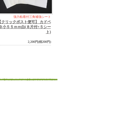
強力粘着付三角補強シート
【クリックポスト便可】 カドペ
タ小５５ｍｍ白(８片付×５シー
ト)
2,200円(税200円)