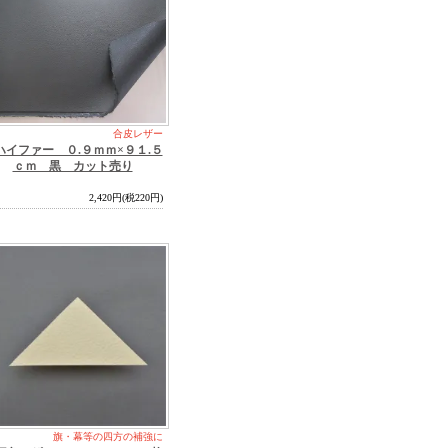
合皮レザー
ハイファー ０.９ｍｍ×９１.５
ｃｍ 黒 カット売り
2,420円(税220円)
旗・幕等の四方の補強に