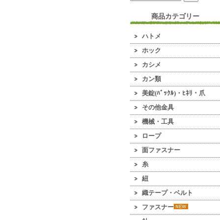
商品カテゴリー
ハトメ
ホック
カシメ
カン類
美錠(ﾊﾞｯｸﾙ)・ﾋﾈﾘ・爪
その他金具
機械・工具
ロープ
面ファスナー
糸
紐
織テープ・ベルト
ファスナー