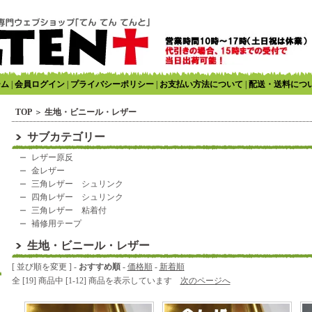
ーム
|
会員ログイン
|
プライバシーポリシー
|
お支払い方法について
|
配送・送料につ
TOP
＞
生地・ビニール・レザー
サブカテゴリー
レザー原反
金レザー
三角レザー シュリンク
四角レザー シュリンク
三角レザー 粘着付
補修用テープ
生地・ビニール・レザー
[ 並び順を変更 ] -
おすすめ順
-
価格順
-
新着順
全 [19] 商品中 [1-12] 商品を表示しています
次のページへ