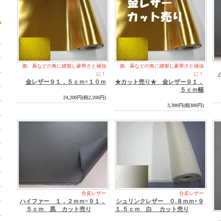
旗、幕などの角に縫製し豪華さと補強
旗、幕などの角に縫製し豪華さと補強
に！
に！
金レザー９１．５ｃｍ×１０ｍ
★カット売り★ 金レザー９１．
５ｃｍ幅
24,200円(税2,200円)
3,300円(税300円)
合皮レザー
合皮レザー
ハイファー １．２ｍｍ×９１．
シュリンクレザー ０.８ｍｍ×９
５ｃｍ 黒 カット売り
１.５ｃｍ 白 カット売り