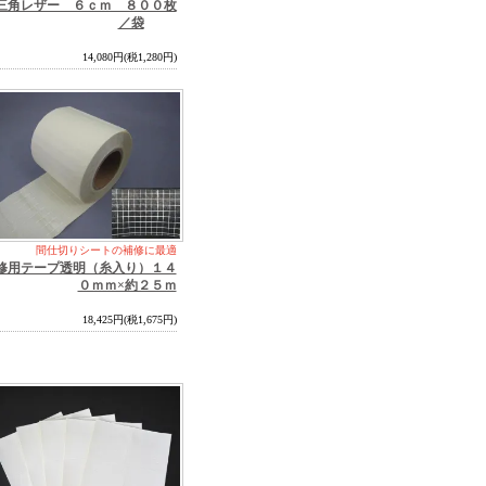
三角レザー ６ｃｍ ８００枚
／袋
14,080円(税1,280円)
間仕切りシートの補修に最適
修用テープ透明（糸入り）１４
０ｍｍ×約２５ｍ
18,425円(税1,675円)