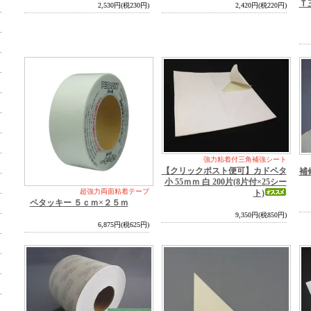
Ｔ
2,530円(税230円)
2,420円(税220円)
強力粘着付三角補強シート
【クリックポスト便可】カドペタ
補
小 55ｍｍ 白 200片(8片付×25シー
超強力両面粘着テープ
ト)
ペタッキー ５ｃｍ×２５ｍ
9,350円(税850円)
6,875円(税625円)