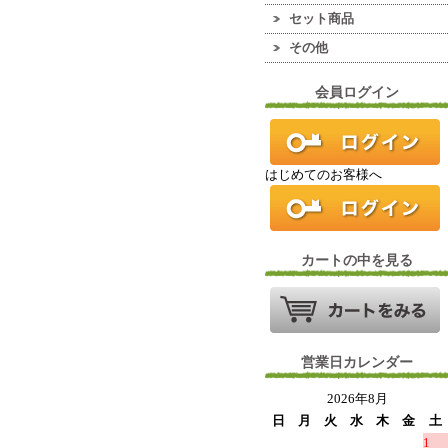
セット商品
その他
会員ログイン
はじめてのお客様へ
カートの中を見る
営業日カレンダー
2026年8月
日
月
火
水
木
金
土
1