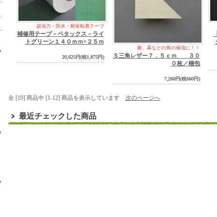
超強力・防水・耐候粘着テープ
補修用テープ－ペタックス－ライ
トグリーン１４０ｍｍ×２５ｍ
旗、幕などの角の補強に！！
Ｓ三角レザー７．５ｃｍ ３０
20,625円(税1,875円)
０枚／梱包
7,260円(税660円)
全 [19] 商品中 [1-12] 商品を表示しています
次のページへ
最近チェックした商品