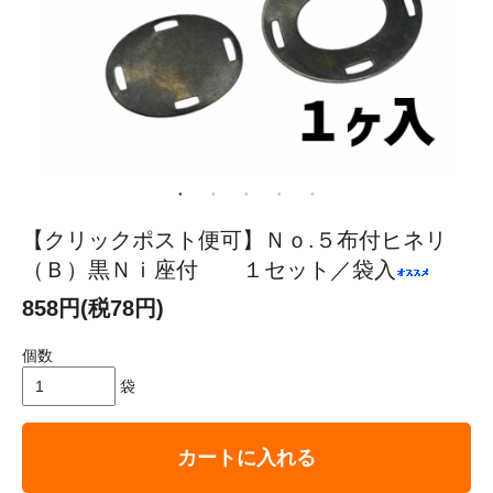
【クリックポスト便可】Ｎｏ.５布付ヒネリ
（Ｂ）黒Ｎｉ座付 １セット／袋入
858円(税78円)
個数
袋
カートに入れる