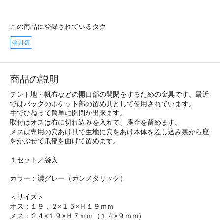
この商品に登録されているタグ
金具類
商品の説明
テント地・帆布などの開口部の開閉をするための金具です。最近
ではバッグのポケット部の留め具として使用されています。
手でひねって簡単に開閉が出来ます。
取付はオスは布に切れ込みを入れて、座金を留めます。
メスは専用の穴あけ具で生地に穴をあけ本体を差し込み裏から座
をかぶせて爪部を曲げて留めます。
１セット／袋入
カラー：濃グレー（ガンメタリック）
＜サイズ＞
オス：１９．２×１５×Ｈ１９ｍｍ
メス：２４×１９×Ｈ７ｍｍ（１４×９ｍｍ）