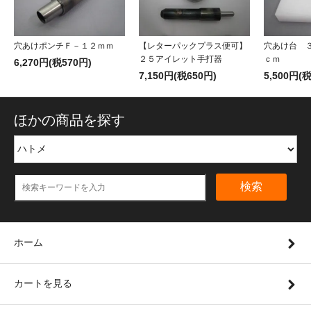
【レターパックプラス便可】
穴あけポンチＦ－１２ｍｍ
穴あけ台 ３
２５アイレット手打器
ｃｍ
6,270円(税570円)
7,150円(税650円)
5,500円(
ほかの商品を探す
検索
ホーム
カートを見る