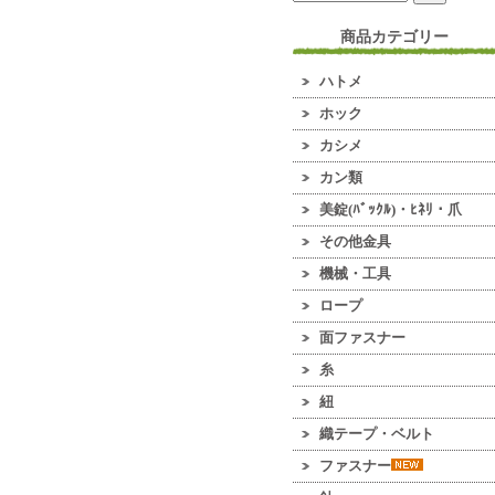
商品カテゴリー
ハトメ
ホック
カシメ
カン類
美錠(ﾊﾞｯｸﾙ)・ﾋﾈﾘ・爪
その他金具
機械・工具
ロープ
面ファスナー
糸
紐
織テープ・ベルト
ファスナー