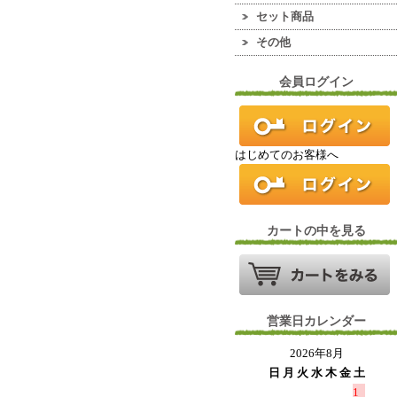
セット商品
その他
会員ログイン
はじめてのお客様へ
カートの中を見る
営業日カレンダー
2026年8月
日
月
火
水
木
金
土
1