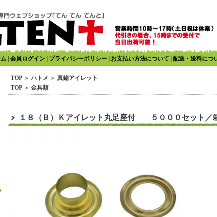
ーム
|
会員ログイン
|
プライバシーポリシー
|
お支払い方法について
|
配送・送料につ
TOP
＞
ハトメ
＞
真鍮アイレット
TOP
＞
金具類
１８（Ｂ）Ｋアイレット丸足座付 ５０００セット／