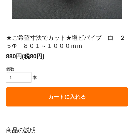
★ご希望寸法でカット★塩ビパイプ－白－２
５Φ ８０１～１０００ｍｍ
880円(税80円)
個数
本
カートに入れる
商品の説明