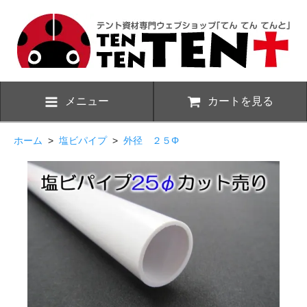
メニュー
カートを見る
ホーム
>
塩ビパイプ
>
外径 ２５Φ