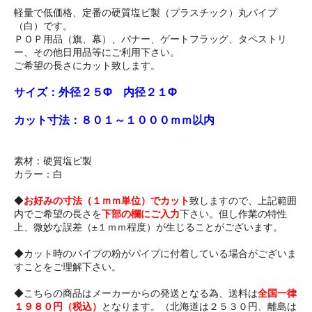
軽量で低価格、定番の硬質塩ビ製（プラスチック）丸パイプ
（白）です。
ＰＯＰ用品（旗、幕）、バナー、ゲートフラッグ、タペストリ
ー、その他日用品等にご利用下さい。
ご希望の長さにカット致します。
サイズ：外径２５Φ 内径２１Φ
カット寸法：８０１～１０００ｍｍ以内
素材：硬質塩ビ製
カラー：白
◆
お好みの寸法（１ｍｍ単位）でカット
致しますので、上記範囲
内でご希望の長さを
下部の欄にご入力
下さい。但し作業の特性
上、微妙な誤差（±１ｍｍ程度）が生じることがございます。
◆カット時のパイプの粉がパイプに付着している場合がございま
すことをご理解下さい。
◆こちらの商品はメーカーからの発送となる為、送料は
全国一律
１９８０円（税込）
となります。（北海道は２５３０円、離島は