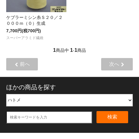
ケブラーミシン糸Ｓ２０／２
０００ｍ（０）生成
7,700円(税700円)
スーパーアラミド繊維
1
1
1
商品中
-
商品
前へ
次へ
ほかの商品を探す
検索