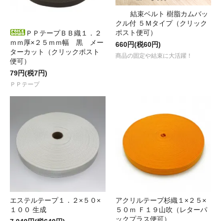
結束ベルト 樹脂カムバッ
クル付 ５Ｍタイプ（クリック
ポスト便可）
ＰＰテープＢＢ織１．２
ｍｍ厚×２５ｍｍ幅 黒 メー
660円(税60円)
ターカット（クリックポスト
商品の固定や結束に大活躍！
便可）
79円(税7円)
ＰＰテープ
エステルテープ１．２×５０×
アクリルテープ杉織１×２５×
１００ 生成
５０ｍ Ｆ１９山吹（レターパ
ックプラス便可）