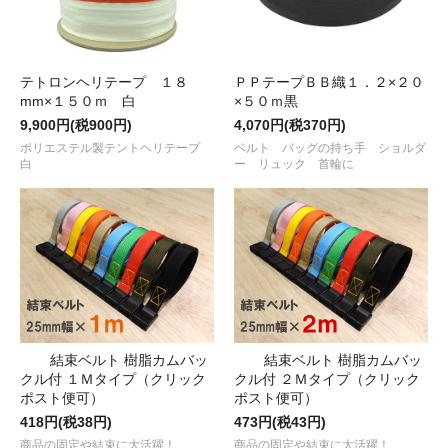
テトロンヘリテープ １８
ＰＰテープＢＢ織１．２×２０
mm×１５０ｍ 白
×５０ｍ黒
9,900円(税900円)
4,070円(税370円)
ポリエステル製テントヘリテープ
ベルト バッグの持ち手 ショルダ
白
ー リュック 首輪に
結束ベルト 樹脂カムバッ
結束ベルト 樹脂カムバッ
クル付 １Ｍタイプ（クリック
クル付 ２Ｍタイプ（クリック
ポスト便可）
ポスト便可）
418円(税38円)
473円(税43円)
商品の固定や結束に大活躍！
商品の固定や結束に大活躍！