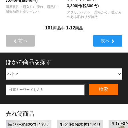
7,040円(税640円)
3,300円(税300円)
耐摩耗性・耐久性に優れ、耐熱性・
耐薬品性も高いベルト
アクリルベルト 柔らかく、暖かみ
のある肌触りが特徴
101
1
12
商品中
-
商品
前へ
次へ
ほかの商品を探す
検索
売れ筋商品