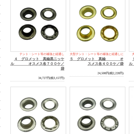
テント・シート等の補強と紐通し
大型テント・シート等の補強と紐通しに
４ グロメット 真鍮黒ニッケ
５ グロメット 真鍮 オ
ル オスメス各７００ケ／
スメス各４００ケ／袋
ル
袋
24,508円(税2,228円)
34,727円(税3,157円)