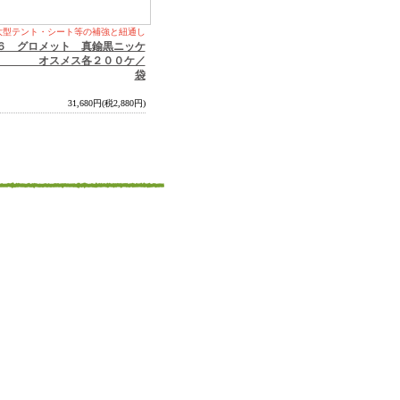
大型テント・シート等の補強と紐通し
６ グロメット 真鍮黒ニッケ
 オスメス各２００ケ／
袋
31,680円(税2,880円)