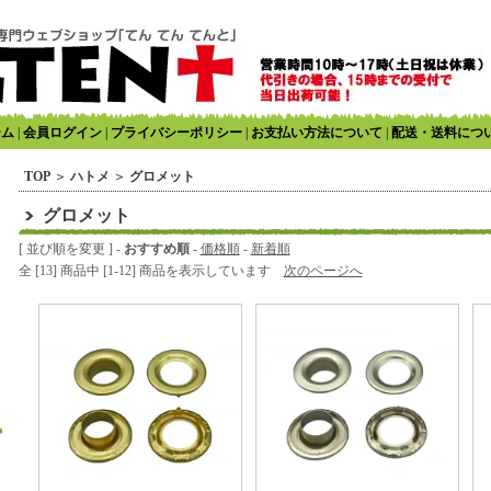
ーム
|
会員ログイン
|
プライバシーポリシー
|
お支払い方法について
|
配送・送料につ
TOP
＞
ハトメ
＞
グロメット
グロメット
[ 並び順を変更 ] -
おすすめ順
-
価格順
-
新着順
全 [13] 商品中 [1-12] 商品を表示しています
次のページへ