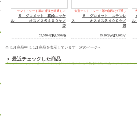
テント・シート等の補強と紐通しに
大型テント・シート等の補強と紐通し
５ グロメット 真鍮ニッケ
５ グロメット ステンレ
ル オスメス各４００ケ／
ス オスメス各４００ケ／
ル
袋
袋
26,356円(税2,396円)
35,200円(税3,200円)
全 [13] 商品中 [1-12] 商品を表示しています
次のページへ
最近チェックした商品