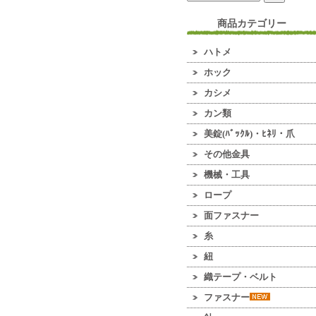
商品カテゴリー
ハトメ
ホック
カシメ
カン類
美錠(ﾊﾞｯｸﾙ)・ﾋﾈﾘ・爪
その他金具
機械・工具
ロープ
面ファスナー
糸
紐
織テープ・ベルト
ファスナー