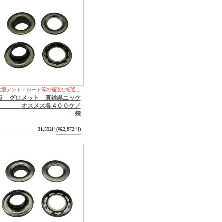
大型テント・シート等の補強と紐通し
５ グロメット 真鍮黒ニッケ
 オスメス各４００ケ／
袋
31,592円(税2,872円)