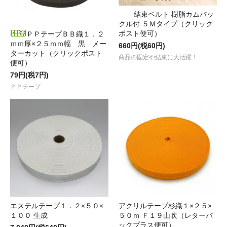
結束ベルト 樹脂カムバッ
クル付 ５Ｍタイプ（クリック
ポスト便可）
ＰＰテープＢＢ織１．２
ｍｍ厚×２５ｍｍ幅 黒 メー
660円(税60円)
ターカット（クリックポスト
商品の固定や結束に大活躍！
便可）
79円(税7円)
ＰＰテープ
エステルテープ１．２×５０×
アクリルテープ杉織１×２５×
１００ 生成
５０ｍ Ｆ１９山吹（レターパ
ックプラス便可）