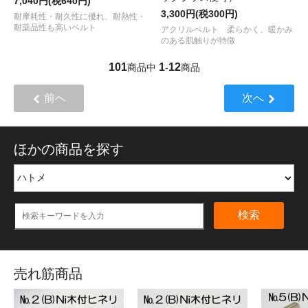
7,040円(税640円)
3,300円(税300円)
耐摩耗性・耐久性に優れ、耐熱性・
耐薬品性も高いベルト
アクリルベルト 柔らかく、暖かみ
のある肌触りが特徴
101
1
12
商品中
-
商品
前へ
次へ
ほかの商品を探す
検索
売れ筋商品