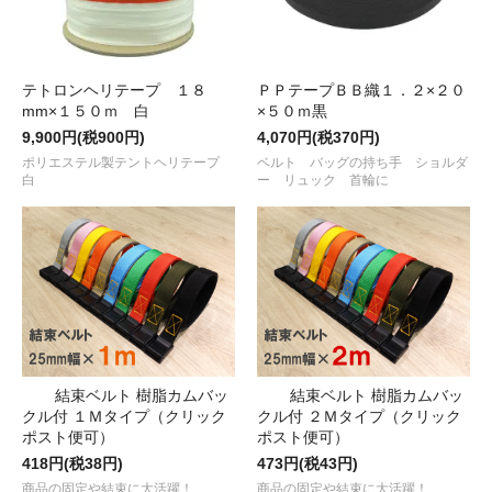
テトロンヘリテープ １８
ＰＰテープＢＢ織１．２×２０
mm×１５０ｍ 白
×５０ｍ黒
9,900円(税900円)
4,070円(税370円)
ポリエステル製テントヘリテープ
ベルト バッグの持ち手 ショルダ
白
ー リュック 首輪に
結束ベルト 樹脂カムバッ
結束ベルト 樹脂カムバッ
クル付 １Ｍタイプ（クリック
クル付 ２Ｍタイプ（クリック
ポスト便可）
ポスト便可）
418円(税38円)
473円(税43円)
商品の固定や結束に大活躍！
商品の固定や結束に大活躍！