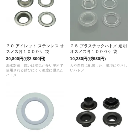
３０ アイレット ステンレス オ
２８ プラスチックハトメ 透明
スメス各１０００ケ 袋
オスメス各１０００ケ 袋
30,800円(税2,800円)
10,230円(税930円)
海水対策、或いは湿気が多い場所で
人や自然に配慮した、環境にやさし
使用される錆びにくく強度に優れた
いハトメ
ハトメ