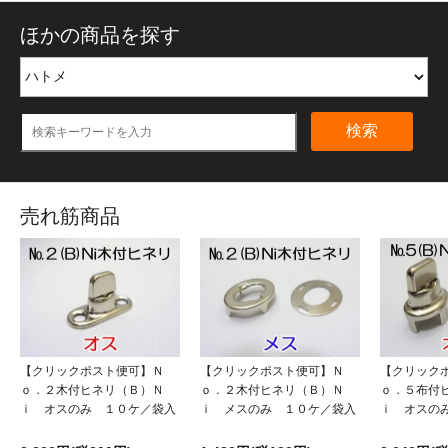
ほかの商品を探す
検索
売れ筋商品
【クリックポスト便可】Ｎ
【クリックポスト便可】Ｎ
【クリック
ｏ．２木付ヒネリ（Ｂ）Ｎ
ｏ．２木付ヒネリ（Ｂ）Ｎ
ｏ．５布付
ｉ オスのみ １０ケ／袋入
ｉ メスのみ １０ケ／袋入
ｉ オスの