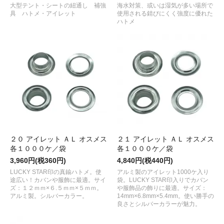
大型テント・シートの紐通し 補強
海水対策、或いは湿気が多い場所で
具 ハトメ・アイレット
使用される錆びにくく強度に優れた
ハトメ
２０ アイレット ＡＬ オスメス
２１ アイレット ＡＬ オスメス
各１０００ケ／袋
各１０００ケ／袋
3,960円(税360円)
4,840円(税440円)
LUCKY STAR印の真鍮ハトメ。使
アルミ製のアイレット1000ケ入り
途広い！カバンや服飾に最適。サイ
袋。LUCKY STAR印入りでカバン
ズ：１２ｍｍ×６.５ｍｍ×５ｍｍ。
や服飾品の飾りに最適。サイズ：
アルミ製。シルバーカラー。
14mm×6.8mm×5.4mm。使い勝手の
良さとシルバーカラーが魅力。