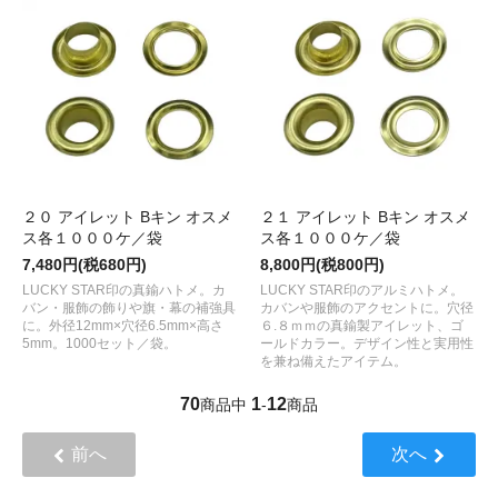
２０ アイレット Bキン オスメ
２１ アイレット Bキン オスメ
ス各１０００ケ／袋
ス各１０００ケ／袋
7,480円(税680円)
8,800円(税800円)
LUCKY STAR印の真鍮ハトメ。カ
LUCKY STAR印のアルミハトメ。
バン・服飾の飾りや旗・幕の補強具
カバンや服飾のアクセントに。穴径
に。外径12mm×穴径6.5mm×高さ
６.８ｍｍの真鍮製アイレット、ゴ
5mm。1000セット／袋。
ールドカラー。デザイン性と実用性
を兼ね備えたアイテム。
70
1
12
商品中
-
商品
前へ
次へ