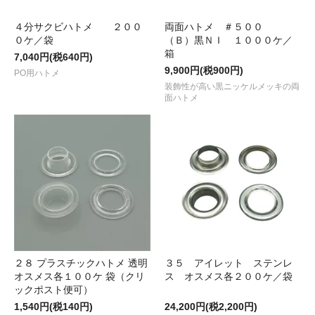
４分サクビハトメ ２００
両面ハトメ ＃５００
０ケ／袋
（Ｂ）黒ＮＩ １０００ケ／
箱
7,040円(税640円)
9,900円(税900円)
PO用ハトメ
装飾性が高い黒ニッケルメッキの両
面ハトメ
２８ プラスチックハトメ 透明
３５ アイレット ステンレ
オスメス各１００ケ 袋（クリ
ス オスメス各２００ケ／袋
ックポスト便可）
1,540円(税140円)
24,200円(税2,200円)