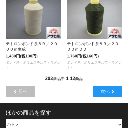
テトロンボンド糸８Ｒ／２０
テトロンボンド糸８Ｒ／２０
００ｍ生成
００ｍＯＤ
1,430円(税130円)
1,760円(税160円)
ボンド糸（ポリエステルフィラメン
ボンド糸（ポリエステルフィラメン
ト）
ト）
203
1
12
商品中
-
商品
前へ
次へ
ほかの商品を探す