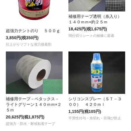
補修用テープ透明（糸入り）
１４０ｍｍ×約２５ｍ
18,425円(税1,675円)
超強力テントのり ５００ｇ
間仕切りシートの補修に最適
3,850円(税350円)
仕上がりソフトな強力接着剤
補修用テープ－ペタックス－
シリコンスプレー（ＳＴ－３
ライトグリーン１４０ｍｍ×２
００） ４２０ｍｌ
５ｍ
1,155円(税105円)
20,625円(税1,875円)
平滑性付与・糸切れ・目飛び防止
超強力・防水・耐候粘着テープ