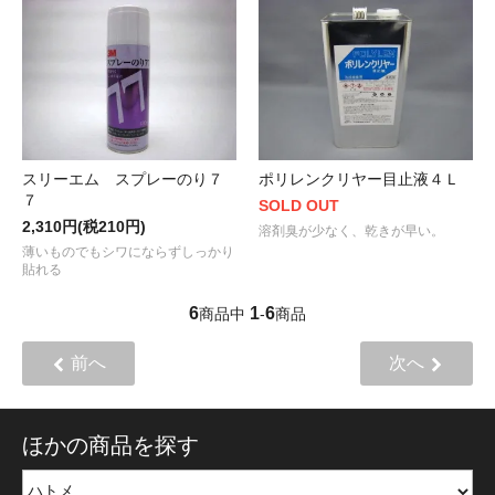
スリーエム スプレーのり７
ポリレンクリヤー目止液４Ｌ
７
SOLD OUT
2,310円(税210円)
溶剤臭が少なく、乾きが早い。
薄いものでもシワにならずしっかり
貼れる
6
1
6
商品中
-
商品
前へ
次へ
ほかの商品を探す